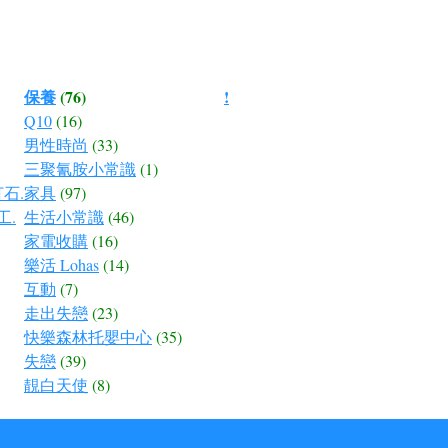
保養
(76)
!
Q10
(16)
男性時尚
(33)
三聚氰胺小常識
(1)
石.
家具
(97)
工.
生活小常識
(46)
家電收購
(16)
樂活 Lohas
(14)
互動
(7)
走出失戀
(23)
快樂森林托嬰中心
(35)
失戀
(39)
靚白天使
(8)