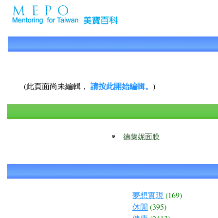
請按此開始編輯。
(此頁面尚未編輯，
)
德蘭妮面膜
夢想實現
(169)
休閒
(395)