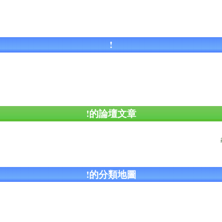
!
!的論壇文章
!的分類地圖