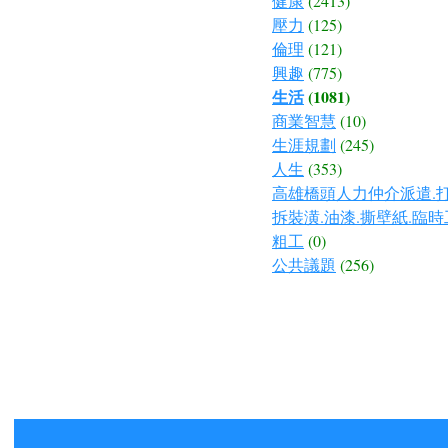
健康
(2413)
壓力
(125)
倫理
(121)
興趣
(775)
生活
(1081)
商業智慧
(10)
生涯規劃
(245)
人生
(353)
高雄橋頭人力仲介派遣.打
拆裝潢.油漆.撕壁紙.臨時
粗工
(0)
公共議題
(256)