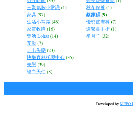
男性時尚
(33)
醫美級保養品
(1)
三聚氰胺小常識
(1)
秋冬保養
(1)
蔡家碩
(9)
家具
(97)
生活小常識
(46)
優勢皮膚科
(7)
家電收購
(16)
道緊實手術
(1)
樂活 Lohas
(14)
坐月子
(32)
互動
(7)
走出失戀
(23)
快樂森林托嬰中心
(35)
失戀
(39)
靚白天使
(8)
Developed by
MEPO H