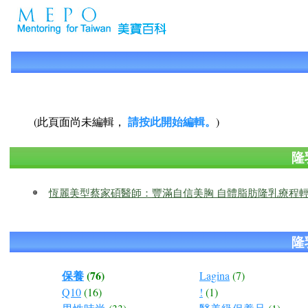
請按此開始編輯。
(此頁面尚未編輯，
)
隆
恆麗美型蔡家碩醫師：豐滿自信美胸 自體脂肪隆乳療程
隆
保養
(76)
Lagina
(7)
Q10
(16)
!
(1)