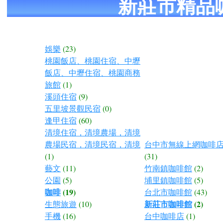
新莊市精品
娛樂
(23)
桃園飯店、桃園住宿、中壢
飯店、中壢住宿、桃園商務
旅館
(1)
溪頭住宿
(9)
五里坡景觀民宿
(0)
逢甲住宿
(60)
清境住宿，清境農場，清境
農場民宿，清境民宿，清境
台中市無線上網咖啡店
(1)
(31)
藝文
(11)
竹南鎮咖啡館
(2)
公園
(5)
埔里鎮咖啡館
(5)
咖啡
(19)
台北市咖啡館
(43)
新莊市咖啡館
(2)
生態旅遊
(10)
手機
(16)
台中咖啡店
(1)