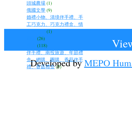
頭城農場
(1)
俄國文學
(9)
婚禮小物、清境伴手禮、手
工巧克力、巧克力禮盒、情
人節禮物
(1)
園藝
(26)
View
美食
(118)
伴手禮、南投旅遊、年節禮
盒、網購、團購、香菇伴手
Developed by
MEPO Human
禮、香菇禮盒
(3)