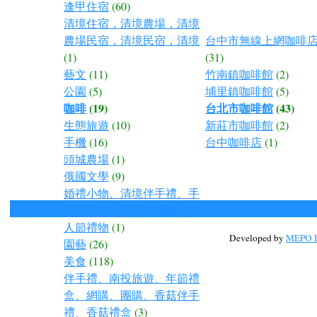
逢甲住宿
(60)
清境住宿，清境農場，清境
農場民宿，清境民宿，清境
台中市無線上網咖啡店
(1)
(31)
藝文
(11)
竹南鎮咖啡館
(2)
公園
(5)
埔里鎮咖啡館
(5)
咖啡
(19)
台北市咖啡館
(43)
生態旅遊
(10)
新莊市咖啡館
(2)
手機
(16)
台中咖啡店
(1)
頭城農場
(1)
俄國文學
(9)
婚禮小物、清境伴手禮、手
工巧克力、巧克力禮盒、情
人節禮物
(1)
Developed by
MEPO H
園藝
(26)
美食
(118)
伴手禮、南投旅遊、年節禮
盒、網購、團購、香菇伴手
禮、香菇禮盒
(3)