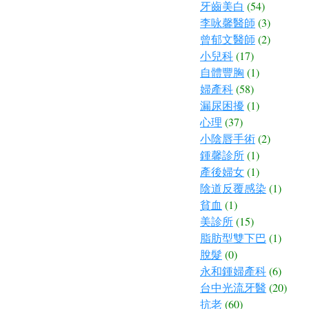
牙齒美白
(54)
李咏馨醫師
(3)
曾郁文醫師
(2)
小兒科
(17)
自體豐胸
(1)
婦產科
(58)
漏尿困擾
(1)
心理
(37)
小陰唇手術
(2)
鍾馨診所
(1)
產後婦女
(1)
陰道反覆感染
(1)
貧血
(1)
美診所
(15)
脂肪型雙下巴
(1)
脫髮
(0)
永和鍾婦產科
(6)
台中光流牙醫
(20)
抗老
(60)