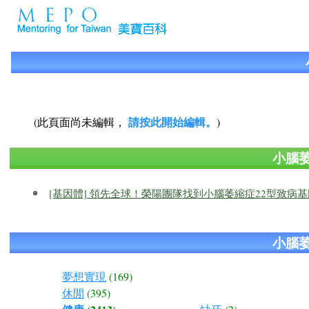
請按此開始編輯。
(此頁面尚未編輯，
)
小腦
[基因體] 領先全球！榮陽團隊找到小腦萎縮症22型致病基
小腦
夢想實現
(169)
休閒
(395)