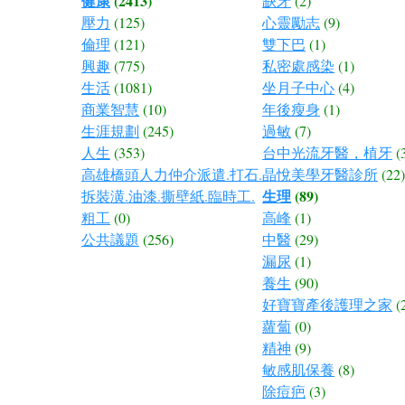
健康
(2413)
缺牙
(2)
壓力
(125)
心靈勵志
(9)
倫理
(121)
雙下巴
(1)
興趣
(775)
私密處感染
(1)
生活
(1081)
坐月子中心
(4)
商業智慧
(10)
年後瘦身
(1)
生涯規劃
(245)
過敏
(7)
人生
(353)
台中光流牙醫，植牙
(
高雄橋頭人力仲介派遣.打石.
晶悅美學牙醫診所
(22)
生理
(89)
拆裝潢.油漆.撕壁紙.臨時工.
粗工
(0)
高峰
(1)
公共議題
(256)
中醫
(29)
漏尿
(1)
養生
(90)
好寶寶產後護理之家
(
蘿蔔
(0)
精神
(9)
敏感肌保養
(8)
除痘疤
(3)