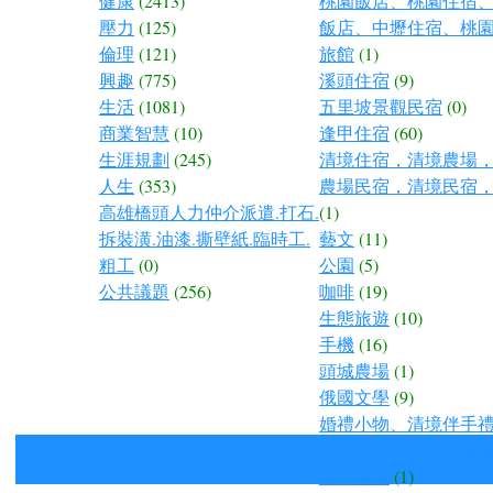
健康
(2413)
桃園飯店、桃園住宿
壓力
(125)
飯店、中壢住宿、桃
倫理
(121)
旅館
(1)
興趣
(775)
溪頭住宿
(9)
生活
(1081)
五里坡景觀民宿
(0)
商業智慧
(10)
逢甲住宿
(60)
生涯規劃
(245)
清境住宿，清境農場
人生
(353)
農場民宿，清境民宿
高雄橋頭人力仲介派遣.打石.
(1)
拆裝潢.油漆.撕壁紙.臨時工.
藝文
(11)
粗工
(0)
公園
(5)
公共議題
(256)
咖啡
(19)
生態旅遊
(10)
手機
(16)
頭城農場
(1)
俄國文學
(9)
婚禮小物、清境伴手
工巧克力、巧克力禮
人節禮物
(1)